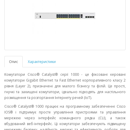
Опис
Характеристики
Комутатори Cisco® Catalyst® серії 1000 - це фіксовані керовані
комутатори Gigabit Ethernet та Fast Ethernet корпоративного класу 2
рівня (Layer 2), призначені для малого бізнесу та філій. Це прості,
гнучкі та захищені комутатори, ідеально підходять для настільного
розміщення та розгортання Інтернету речей (IoT).
Cisco® Catalyst® 1000 працює на програмному забезпеченні Cisco
IOS® і підтримує просте управління пристроями та управління
мережею через інтерфейс командного рядка (CLI), а також
вбудований веб-інтерфейс. Ці комутатори забезпечують підвищену
мережеву безпеку, надійність мережі та ефективність роботи для