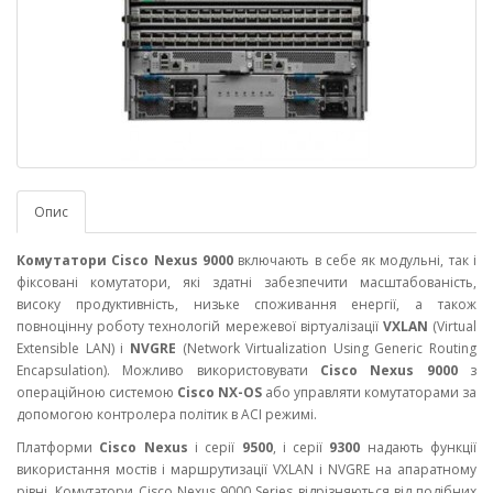
Опис
Комутатори Cisco Nexus 9000
включають в себе як модульні, так і
фіксовані комутатори, які здатні забезпечити масштабованість,
високу продуктивність, низьке споживання енергії, а також
повноцінну роботу технологій мережевої віртуалізації
VXLAN
(Virtual
Extensible LAN) і
NVGRE
(Network Virtualization Using Generic Routing
Encapsulation). Можливо використовувати
Cisco Nexus 9000
з
операційною системою
Cisco NX-OS
або управляти комутаторами за
допомогою контролера політик в ACI режимі.
Платформи
Cisco Nexus
і серії
9500
, і серії
9300
надають функції
використання мостів і маршрутизації VXLAN і NVGRE на апаратному
рівні. Комутатори Cisco Nexus 9000 Series відрізняються від подібних