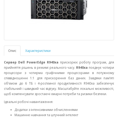
Опис
Характеристики
Cервер Dell PowerEdge R940xa
прискорює роботу програм, для
прийняття рішень в режимі реального часу.
R940xa
поєднує чотири
процесори з чотирма графічними процесорами в потужному
співвідношенні 1:1 для прискорення баз даних. Завдяки пам’яті
об’ємом до 6 ТБ і 4-роз’ємної продуктивності R940xa забезпечує
стабільний і швидкий час відгуку. Масштабуйте локальні можливості,
щоб компенсувати зростаючі хмарні потреби та ризики безпеки.
Ідеальні робочі навантаження:
Додатки з інтенсивними обчисленнями
Машинне навчання та штучний інтелект