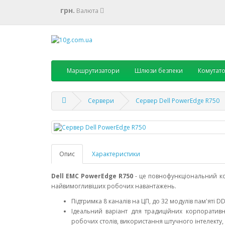
грн.
Валюта
Маршрутизатори
Шлюзи безпеки
Комутат
Сервери
Cервер Dell PowerEdge R750
Опис
Характеристики
Dell EMC PowerEdge R750
- це повнофункціональний ко
найвимогливіших робочих навантажень.
Підтримка 8 каналів на ЦП, до 32 модулів пам'яті D
Ідеальний варіант для традиційних корпоративни
робочих столів, використання штучного інтелекту