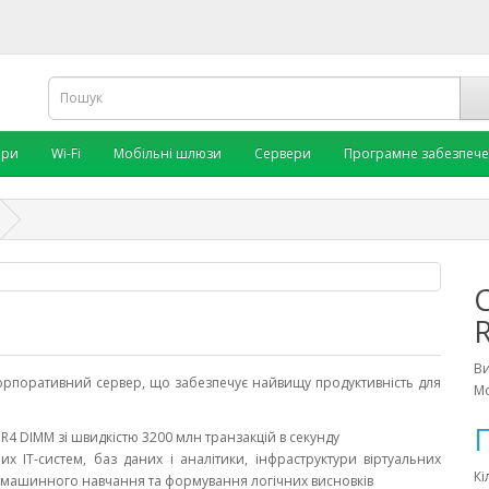
ори
Wi-Fi
Мобільні шлюзи
Сервери
Програмне забезпеч
В
рпоративний сервер, що забезпечує найвищу продуктивність для
Мо
П
DR4 DIMM зі швидкістю 3200 млн транзакцій в секунду
х ІТ-систем, баз даних і аналітики, інфраструктури віртуальних
Кі
, машинного навчання та формування логічних висновків