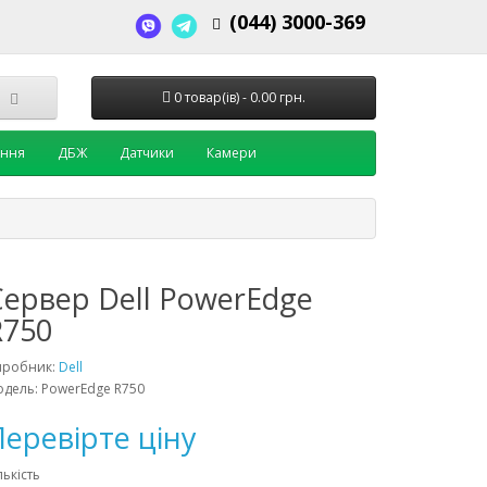
(044) 3000-369
0 товар(ів) - 0.00 грн.
ення
ДБЖ
Датчики
Камери
Cервер Dell PowerEdge
R750
иробник:
Dell
дель: PowerEdge R750
еревірте ціну
лькість