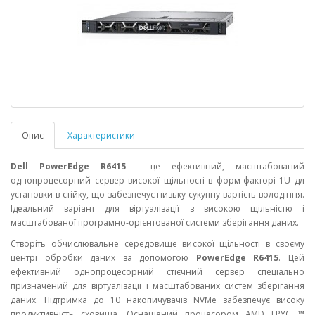
Опис
Характеристики
Dell PowerEdge R6415
- це ефективний, масштабований
однопроцесорний сервер високої щільності в форм-факторі 1U дл
установки в стійку, що забезпечує низьку сукупну вартість володіння.
Ідеальний варіант для віртуалізації з високою щільністю і
масштабованої програмно-орієнтованої системи зберігання даних.
Створіть обчислювальне середовище високої щільності в своєму
центрі обробки даних за допомогою
PowerEdge R6415
. Цей
ефективний однопроцесорний стієчний сервер спеціально
призначений для віртуалізації і масштабованих систем зберігання
даних. Підтримка до 10 накопичувачів NVMe забезпечує високу
продуктивність сховища. Оснащений процесором AMD EPYC ™