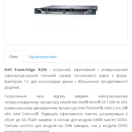
Опис
Характеристики
Dell PowerEdge R230
- потужний, ефективний і універсальний
однопроцесорний стієчний сервер початкового рівня з форм-
фактором 1U для консолідації даних і збільшення продуктивності
додатків.
Скорочення часу відгуку завдяки найсучаснішому
чотирьохядерному процесору сімейства Intel® Xeon® E3-1200 v6 або
універсальному двоядерному процесору Intel Pentium®, Intel Core i3®
або Intel Celeron®. Підвищіть ефективність пам'яті, розширивши її
обсяг до 64 Гбайт завдяки 4 слотам для модулів DIMM пам'яті DDR4.
Тактова частота цих модулів на 50% швидше, ніж у модулів DDR3
попереднього покоління.