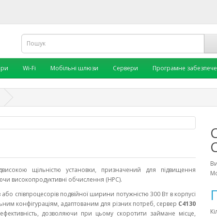
ори
Wi-Fi
Мобільні шлюзи
Сервери
Програмне забезпеч
В
високою щільністю установки, призначений для підвищення
Мо
ючи високопродуктивні обчислення (HPC).
П
 або співпроцесорів подвійної ширини потужністю 300 Вт в корпусі
льним конфігураціям, адаптованим для різних потреб, сервер
C4130
Кі
і ефективність, дозволяючи при цьому скоротити займане місце,