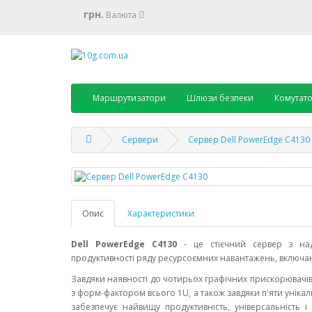
грн.
Валюта
Маршрутизатори
Шлюзи безпеки
Комутат
Сервери
Cервер Dell PowerEdge C4130
Опис
Характеристики
Dell PowerEdge C4130
- це стієчний сервер з над
продуктивності ряду ресурсоємних навантажень, включа
Завдяки наявності до чотирьох графічних прискорювачів
з форм-фактором всього 1U, а також завдяки п'яти уніка
забезпечує найвищу продуктивність, універсальність 