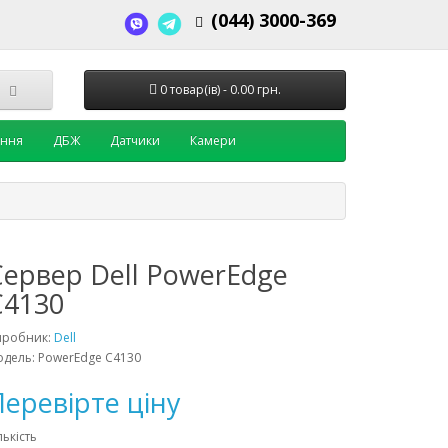
(044) 3000-369
0 товар(ів) - 0.00 грн.
ення
ДБЖ
Датчики
Камери
Cервер Dell PowerEdge
C4130
иробник:
Dell
дель: PowerEdge C4130
еревірте ціну
лькість