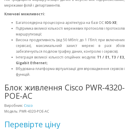
мережами філій і департаментів.
Ключові можливості:
Багатооядерна процесорна архітектура на базі ОС
IOS-XE
;
Підтримка великої кількості мережевих протоколів і протоколів
маршрутизації;
Висока продуктивність (від 50 Мбіт/с до 1 Гбіт/с при включених
сервісах), максимальний захист мережі в разі збоїв
забезпечується поділом трафіку даних, контролю і сервісів).
Інтеграція великої кількості опційних модулів:
T1 / E1, T3 / E3,
Gigabit Ethernet;
Вбудована платформа віртуалізації для впровадження сервісів і
функцій.
Блок живлення Cisco PWR-4320-
POE-AC
Виробник:
Cisco
Модель: PWR-4320-POE-AC
Перевірте ціну