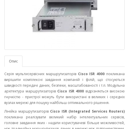
Опис
Серія мультисервісних маршрутизаторів
Cisco ISR 4000
покликана
вирішити комплексні завдання компаній і філій, що стосуються
швидкості передачі даних, безпеки, масштабованості і т.п. Модульна
архітектура маршрутизаторів
Cisco ISR 4000
відрізняється високою
гнучкістю - пристрої можуть бути використані в великих і середніх
вузлах мережі для пошуку найбільш оптимального рішення.
Лінійка маршрутизаторів
Cisco ISR (Integrated Services Routers)
покликана реалізувати великий набір інтелектуальних сервісів,
головне завдання яких - надати користувачеві більше можливостей,
ніж традиційна маршрутизація даних в мережі між підприємствами,