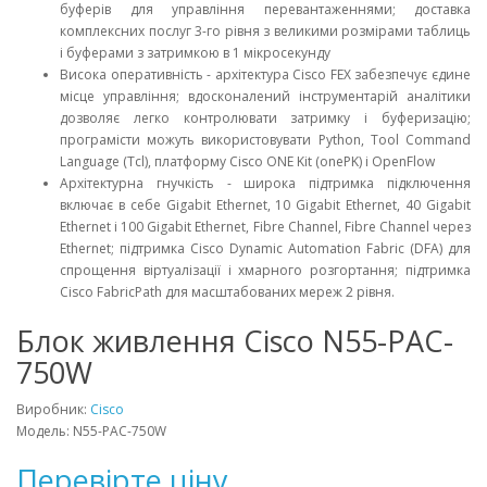
буферів для управління перевантаженнями; доставка
комплексних послуг 3-го рівня з великими розмірами таблиць
і буферами з затримкою в 1 мікросекунду
Висока оперативність - архітектура Cisco FEX забезпечує єдине
місце управління; вдосконалений інструментарій аналітики
дозволяє легко контролювати затримку і буферизацію;
програмісти можуть використовувати Python, Tool Command
Language (Tcl), платформу Cisco ONE Kit (onePK) і OpenFlow
Архітектурна гнучкість - широка підтримка підключення
включає в себе Gigabit Ethernet, 10 Gigabit Ethernet, 40 Gigabit
Ethernet і 100 Gigabit Ethernet, Fibre Channel, Fibre Channel через
Ethernet; підтримка Cisco Dynamic Automation Fabric (DFA) для
спрощення віртуалізації і хмарного розгортання; підтримка
Cisco FabricPath для масштабованих мереж 2 рівня.
Блок живлення Cisco N55-PAC-
750W
Виробник:
Cisco
Модель: N55-PAC-750W
Перевірте ціну