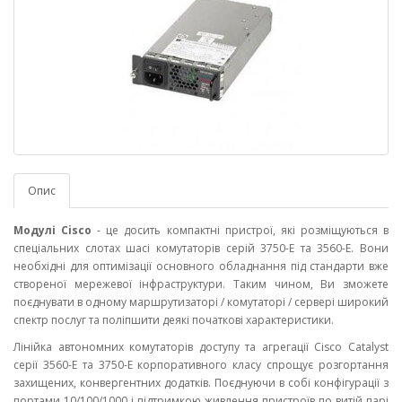
Опис
Модулі Cisco
- це досить компактні пристрої, які розміщуються в
спеціальних слотах шасі комутаторів серій 3750-E та 3560-E. Вони
необхідні для оптимізації основного обладнання під стандарти вже
створеної мережевої інфраструктури. Таким чином, Ви зможете
поєднувати в одному маршрутизаторі / комутаторі / сервері широкий
спектр послуг та поліпшити деякі початкові характеристики.
Лінійка автономних комутаторів доступу та агрегації Cisco Catalyst
серії 3560-E та 3750-E корпоративного класу спрощує розгортання
захищених, конвергентних додатків. Поєднуючи в собі конфігурації з
портами 10/100/1000 і підтримкою живлення пристроїв по витій парі