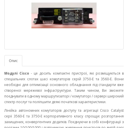
Опис
Модулі Cisco
- це досить компактні пристрої, які розміщуються в
спеціальних слотах шасі комутаторів серій 3750-E та 3560-E. Вони
необхідні для оптимізації основного обладнання під стандарти вже
створеної мережевої інфраструктури. Таким чином, Ви зможете
поєднувати в одному маршрутизаторі / комутаторі / сервері широкий
спектр послуг та поліпшити деякі початкові характеристики.
Лінійка автономних комутаторів доступу та агрегації Cisco Catalyst
серії 3560-E та 3750-E корпоративного класу спрощує розгортання
захищених, конвергентних додатків. Поєднуючи в собі конфігурації з
портами 10/100/1000 і підтримкою живлення пристроїв по витій парі