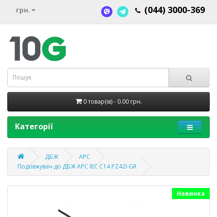
(044) 3000-369
грн.
0 товар(ів) - 0.00 грн.
Категорії
ДБЖ
APC
Подовжувач до ДБЖ APC IEC C14 PZ42I-GR
Новинка