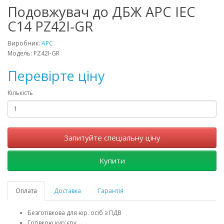
Подовжувач до ДБЖ APC IEC
C14 PZ42I-GR
Виробник:
APC
Модель: PZ42I-GR
Перевірте ціну
Кількість
Запитуйте спеціальну ціну
Купити
Оплата
Доставка
Гарантія
Безготівкова для юр. осіб з ПДВ
Готівкою кур'єру