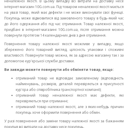
неналежної якості. В цьому випадку всі витрати на доставку несе
інтернет-магазин 10G.com.ua. Під товаром неналежної якості мається
на увазі товар, який має дефекти і не може виконувати свої функції.
Покупець може відмовитися від замовленого товару в будь-який час
до його одержання або під час отримання. Товар належної якості,
придбані в інтернет-магазині 10G.com.ua, після отримання можна
повернути протягом 14 календарних днів з дня отримання.
Повернення товару належної якості можливе у випадку, якщо
збережено його товарний вигляд, цілісність упаковки і споживчі
властивості. Повернути товар можна, як за адресою магазину так і за
допомогою кур'єрської служби доставки.
Ви завжди можете повернути або обміняти товар, якщо:
отриманий товар не відповідає замовленому (відповідність
найменувань, розмірів, деталей перевіряється в присутності
кур'єра або співробітника транспортної компанії);
отриманий товар неналежної якості має дефекти, які
перевіряються при отриманні;
отриманий товар належної якості, але з яких-небудь причин
покупець хоче оформити повернення або обмін.
У разі повернення або заміни товару належної якості за бажанням
покупця всі витрати на доставку несе покупець.